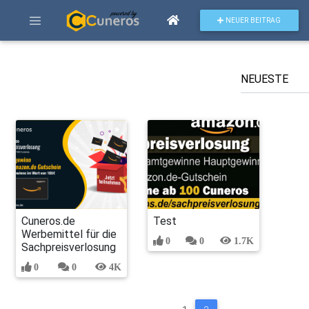
NEUER BEITRAG
Cuneros.de
Test
Werbemittel für die
0
0
1.7K
Sachpreisverlosung
0
0
4K